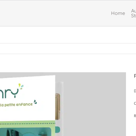
Au
Home
St
D
C
R