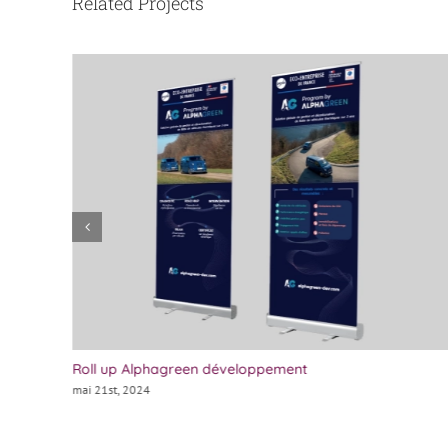
Related Projects
Roll up Alphagreen développement
mai 21st, 2024