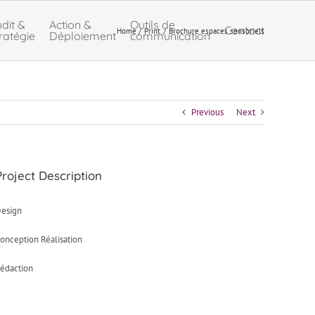
dit &
Action &
Outils de
Contact
Home
Print
Brochure espaces sensoriels
ratégie
Déploiement
communication
Previous
Next
Project Description
esign
onception Réalisation
édaction