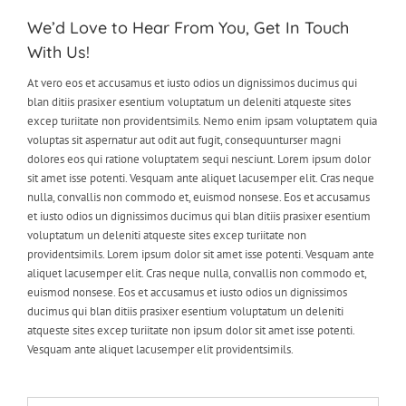
We’d Love to Hear From You, Get In Touch
With Us!
At vero eos et accusamus et iusto odios un dignissimos ducimus qui
blan ditiis prasixer esentium voluptatum un deleniti atqueste sites
excep turiitate non providentsimils. Nemo enim ipsam voluptatem quia
voluptas sit aspernatur aut odit aut fugit, consequunturser magni
dolores eos qui ratione voluptatem sequi nesciunt. Lorem ipsum dolor
sit amet isse potenti. Vesquam ante aliquet lacusemper elit. Cras neque
nulla, convallis non commodo et, euismod nonsese. Eos et accusamus
et iusto odios un dignissimos ducimus qui blan ditiis prasixer esentium
voluptatum un deleniti atqueste sites excep turiitate non
providentsimils. Lorem ipsum dolor sit amet isse potenti. Vesquam ante
aliquet lacusemper elit. Cras neque nulla, convallis non commodo et,
euismod nonsese. Eos et accusamus et iusto odios un dignissimos
ducimus qui blan ditiis prasixer esentium voluptatum un deleniti
atqueste sites excep turiitate non ipsum dolor sit amet isse potenti.
Vesquam ante aliquet lacusemper elit providentsimils.