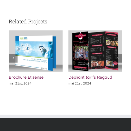
Related Projects
Brochure Etisense
Dépliant tarifs Regaud
P
B
mai 21st, 2024
mai 21st, 2024
m