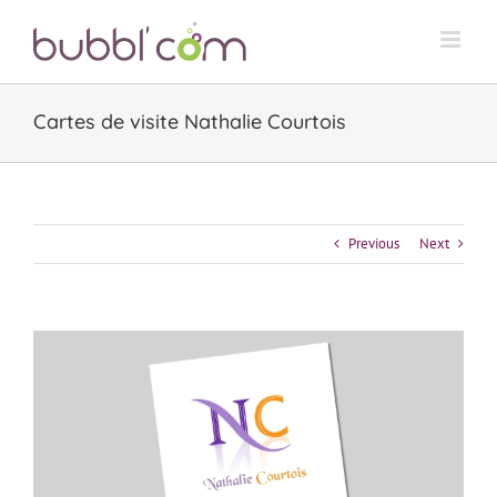
Skip
to
content
Cartes de visite Nathalie Courtois
Previous
Next
View
Larger
Image