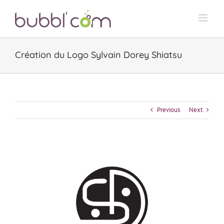
Skip
to
content
Création du Logo Sylvain Dorey Shiatsu
Previous
Next
View
Larger
Image