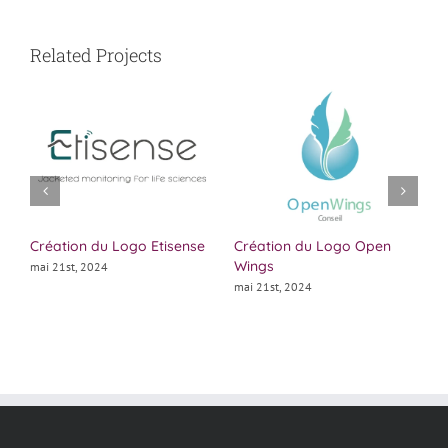
Related Projects
Création du Logo Etisense
Création du Logo Open
C
Wings
B
mai 21st, 2024
mai 21st, 2024
m