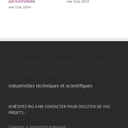
personnalisée
G
mai 21st, 2024
E
mai 21st, 2024
m
Communication et marketing externalisés
Pour start up et PME
industrielles techniques et scientifiques
N’HÉSITEZ PAS À ME CONTACTER POUR DISCUTER DE VOS
PROJETS :
Diagnostic & alignement stratégique