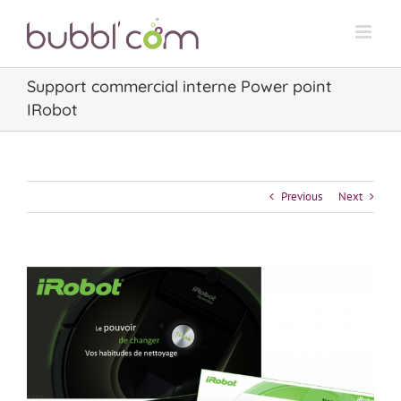
Skip
to
content
Support commercial interne Power point
IRobot
Previous
Next
View
Larger
Image