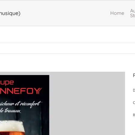
Au
musique)
Home
St
D
C
R