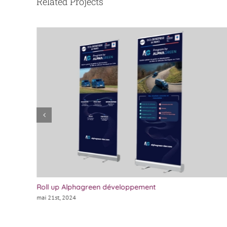
Related Projects
Roll up Alphagreen développement
mai 21st, 2024